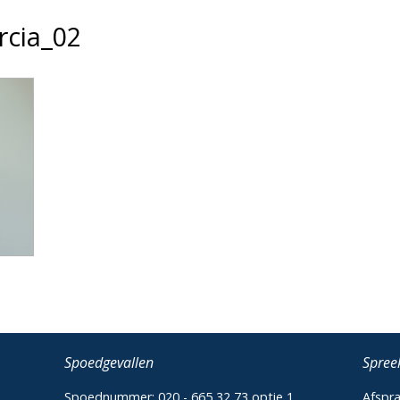
rcia_02
Spoedgevallen
Spree
Spoednummer:
020 - 665 32 73 optie 1
Afspra