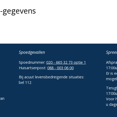
e-gegevens
Spoedgevallen
Spree
Spoednummer:
020 - 665 32 73 optie 1
Afspra
Huisartsenpost:
088 - 003 06 00
17:00
Er is 
Bij acuut levensbedreigende situaties:
mogeli
bel 112
Terugb
17:00
van
Voor 
u dage