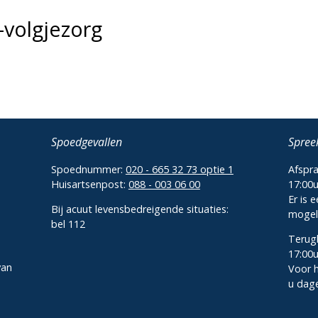
-volgjezorg
Spoedgevallen
Spree
Spoednummer:
020 - 665 32 73 optie 1
Afspra
Huisartsenpost:
088 - 003 06 00
17:00
Er is 
Bij acuut levensbedreigende situaties:
mogeli
bel 112
Terugb
17:00
van
Voor 
u dage