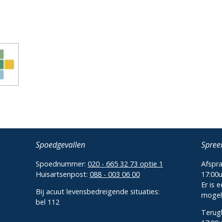
Spoedgevallen
Spree
Spoednummer:
020 - 665 32 73 optie 1
Afspra
Huisartsenpost:
088 - 003 06 00
17:00
Er is 
Bij acuut levensbedreigende situaties:
mogeli
bel 112
Terugb