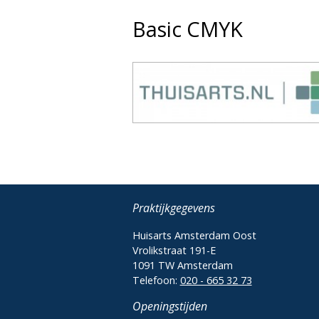
Basic CMYK
Praktijkgegevens
Huisarts Amsterdam Oost
Vrolikstraat 191-E
1091 TW Amsterdam
Telefoon:
020 - 665 32 73
Openingstijden