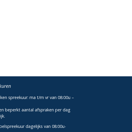
kuren
ken spreekuur: ma t/m vr van 08:00u –
u
een beperkt aantal afspraken per dag
jk.
elspreekuur dagelijks van 08:00u-